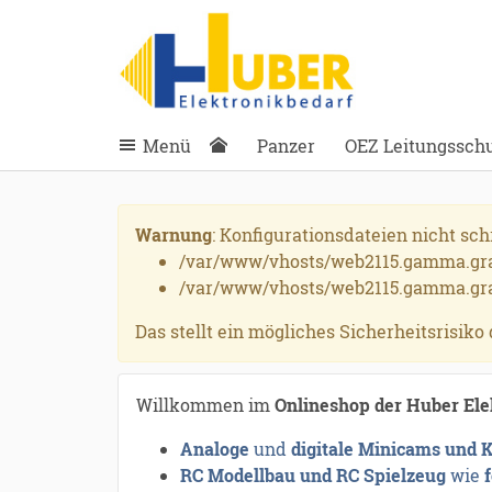
ießen
anghuber.de
schließen
Suche
schließen
Suche
Menü
Panzer
OEZ Leitungsschut
Warnung
: Konfigurationsdateien nicht sch
/var/www/vhosts/web2115.gamma.gra
/var/www/vhosts/web2115.gamma.gra.
Das stellt ein mögliches Sicherheitsrisiko 
Willkommen im
Onlineshop der Huber El
Analoge
und
digitale Minicams und
RC Modellbau und RC Spielzeug
wie