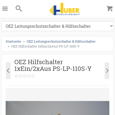
ießen
anghuber.de
schließen
Suche
Startseite
OEZ Leitungsschutzschalter & Hilfsschalter
OEZ Hilfschalter 1xEin/2xAus PS-LP-110S-Y
OEZ Hilfschalter
1xEin/2xAus PS-LP-110S-Y