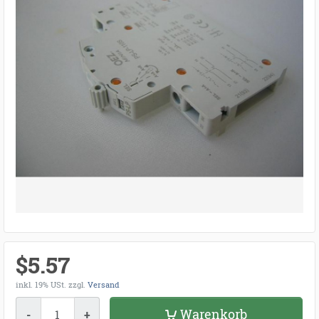
$5.57
inkl. 19% USt.
zzgl.
Versand
Menge
Warenkorb
-
+