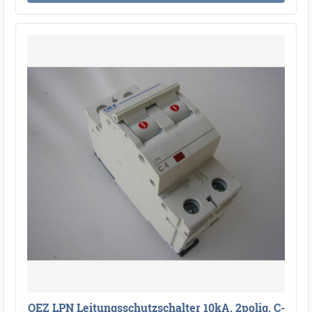
OEZ LPN Leitungsschutzschalter 10kA, 2polig, C-