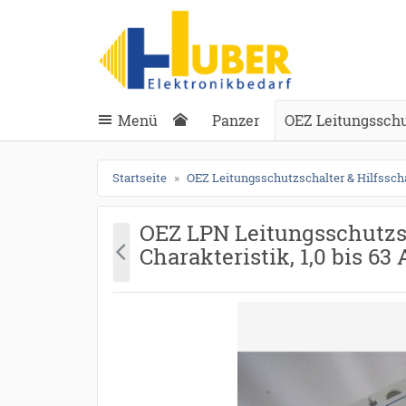
ießen
anghuber.de
schließen
Suche
schließen
Suche
Menü
Panzer
OEZ Leitungsschut
Startseite
OEZ Leitungsschutzschalter & Hilfssch
OEZ LPN Leitungsschutzsc
Charakteristik, 1,0 bis 6