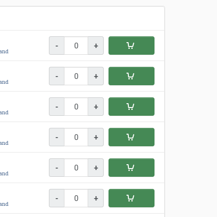
-
+
and
-
+
and
-
+
and
-
+
and
-
+
and
-
+
and