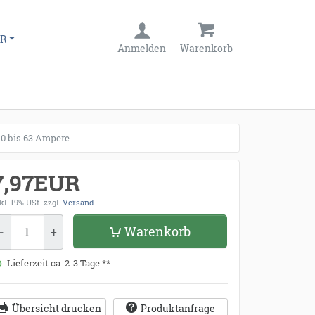
R
Anmelden
Warenkorb
,0 bis 63 Ampere
7,97EUR
kl. 19% USt.
zzgl.
Versand
enge
Warenkorb
-
+
Lieferzeit ca. 2-3 Tage **
Übersicht drucken
Produktanfrage