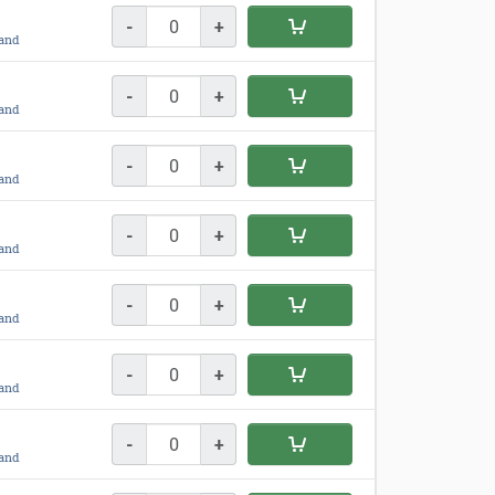
-
+
and
-
+
and
-
+
and
-
+
and
-
+
and
-
+
and
-
+
and