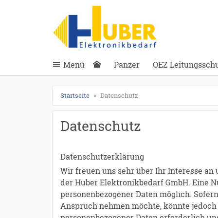
ießen
anghuber.de
schließen
Suche
schließen
Suche
Menü
Panzer
OEZ Leitungsschut
Startseite
Datenschutz
Datenschutz
Datenschutzerklärung
Wir freuen uns sehr über Ihr Interesse a
der Huber Elektronikbedarf GmbH. Eine Nu
personenbezogener Daten möglich. Sofern 
Anspruch nehmen möchte, könnte jedoch e
personenbezogener Daten erforderlich und 