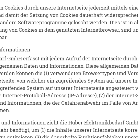
n Cookies durch unsere Internetseite jederzeit mittels ei
d damit der Setzung von Cookies dauerhaft widersprechen
r andere Softwareprogramme gelöscht werden. Dies ist in a
zung von Cookies in dem genutzten Internetbrowser, sind 
bar.
Informationen
arf GmbH erfasst mit jedem Aufruf der Internetseite durch
llgemeinen Daten und Informationen. Diese allgemeinen Da
t werden können die (1) verwendeten Browsertypen und Ver
etseite, von welcher ein zugreifendes System auf unsere In
ugreifendes System auf unserer Internetseite angesteuert 
ine Internet-Protokoll-Adresse (IP-Adresse), (7) der Interne
und Informationen, die der Gefahrenabwehr im Falle von An
nen.
 und Informationen zieht die Huber Elektronikbedarf Gmb
r benötigt, um (1) die Inhalte unserer Internetseite korrek
 zu optimieren, (3) die dauerhafte Funktionsfähigkeit un